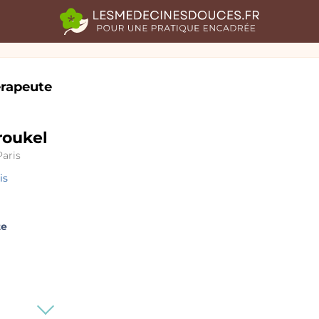
rapeute
roukel
aris
is
te
Voir
plus