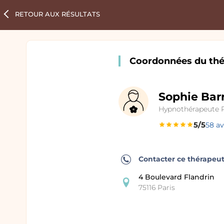
RETOUR
AUX RÉSULTATS
Coordonnées du thé
Sophie Bar
Hypnothérapeute P
5/5
58 av
Contacter ce thérapeu
4 Boulevard Flandrin
75116 Paris