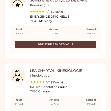
SOINS ÉNERGÉTIQUES DE L'ÂME
Kinesiologue
5/5 (39 avis)
EMERGENCE ORIGINELLE
71640 Mellecey
Jeudi
Vendredi
Samedi
06 Août
07 Août
08 Août
PRENDRE RENDEZ-VOUS
LÉA CHARTON KINÉSIOLOGIE
Kinesiologue
5/5 (36 avis)
14B Av. Général de Gaulle
71150 Chagny
Jeudi
Vendredi
Samedi
06 Août
07 Août
08 Août