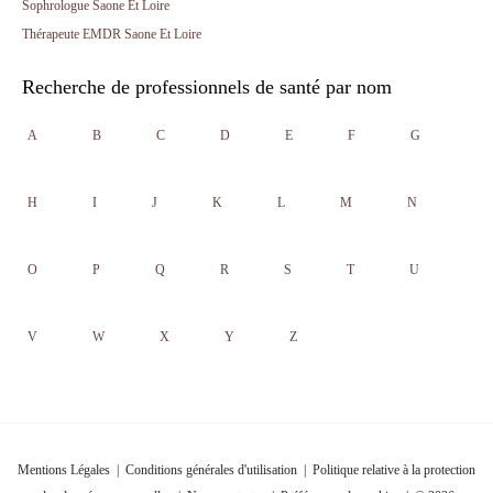
Sophrologue Saone Et Loire
Thérapeute EMDR Saone Et Loire
Recherche de professionnels de santé par nom
A
B
C
D
E
F
G
H
I
J
K
L
M
N
O
P
Q
R
S
T
U
V
W
X
Y
Z
Mentions Légales
|
Conditions générales d'utilisation
|
Politique relative à la protection