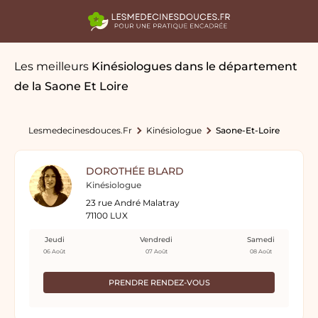
Les meilleurs
Kinésiologues
dans le département
de la Saone Et Loire
Lesmedecinesdouces.fr
Kinésiologue
Saone-Et-Loire
DOROTHÉE BLARD
Kinésiologue
23 rue André Malatray
71100 LUX
Jeudi
Vendredi
Samedi
06 Août
07 Août
08 Août
PRENDRE RENDEZ-VOUS