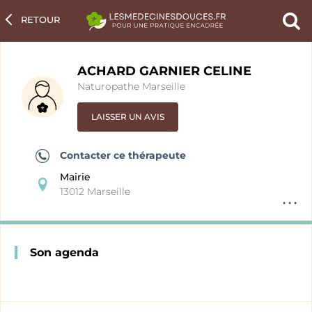
RETOUR
Ch
un
pra
ACHARD GARNIER CELINE
Naturopathe Marseille
LAISSER UN AVIS
Contacter ce thérapeute
Mairie
13012 Marseille
Option
fiche
pratici
Son agenda