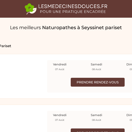
Les meilleurs
Naturopathes
à Seyssinet pariset
Pariset
Vendredi
Samedi
Di
07 Août
08 Août
0
PRENDRE RENDEZ-VOUS
Vendredi
Samedi
Di
07 Août
08 Août
0