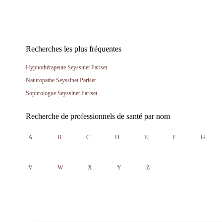
Recherches les plus fréquentes
Hypnothérapeute Seyssinet Pariset
Naturopathe Seyssinet Pariset
Sophrologue Seyssinet Pariset
Recherche de professionnels de santé par nom
A
B
C
D
E
F
G
V
W
X
Y
Z