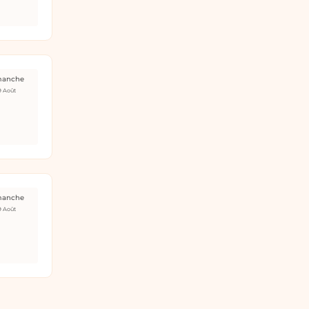
manche
9 Août
manche
9 Août