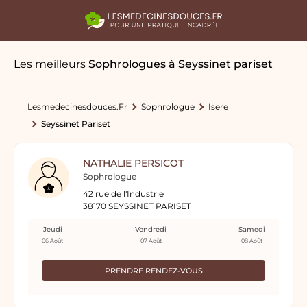
Les meilleurs
Sophrologues
à Seyssinet pariset
Lesmedecinesdouces.fr
Sophrologue
Isere
Seyssinet Pariset
NATHALIE PERSICOT
Sophrologue
42 rue de l'Industrie
38170 SEYSSINET PARISET
Jeudi
Vendredi
Samedi
06 Août
07 Août
08 Août
PRENDRE RENDEZ-VOUS