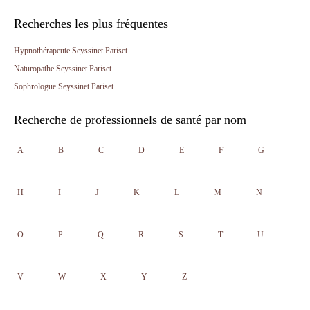
Recherches les plus fréquentes
Hypnothérapeute Seyssinet Pariset
Naturopathe Seyssinet Pariset
Sophrologue Seyssinet Pariset
Recherche de professionnels de santé par nom
A
B
C
D
E
F
G
H
I
J
K
L
M
N
O
P
Q
R
S
T
U
V
W
X
Y
Z