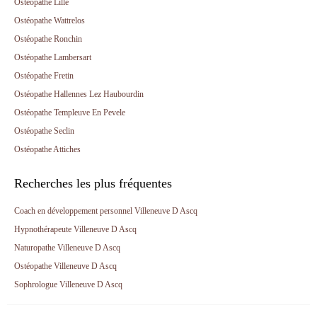
Ostéopathe Lille
Ostéopathe Wattrelos
Ostéopathe Ronchin
Ostéopathe Lambersart
Ostéopathe Fretin
Ostéopathe Hallennes Lez Haubourdin
Ostéopathe Templeuve En Pevele
Ostéopathe Seclin
Ostéopathe Attiches
Recherches les plus fréquentes
Coach en développement personnel Villeneuve D Ascq
Hypnothérapeute Villeneuve D Ascq
Naturopathe Villeneuve D Ascq
Ostéopathe Villeneuve D Ascq
Sophrologue Villeneuve D Ascq