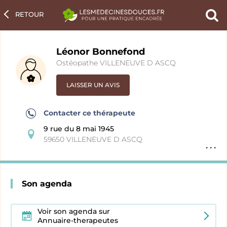
RETOUR
Ch
un
pra
Léonor Bonnefond
Ostéopathe VILLENEUVE D ASCQ
LAISSER UN AVIS
Contacter ce thérapeute
9 rue du 8 mai 1945
59650 VILLENEUVE D ASCQ
Option
fiche
pratici
Son agenda
Voir son agenda sur
Annuaire-therapeutes