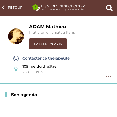
RETOUR
Ch
un
pra
ADAM Mathieu
Praticien en shiatsu Paris
LAISSER UN AVIS
Contacter ce thérapeute
105 rue du théâtre
75015 Paris
Option
fiche
pratici
Son agenda