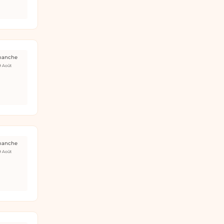
manche
9 Août
manche
9 Août