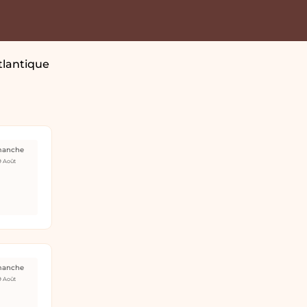
tlantique
manche
9 Août
manche
9 Août