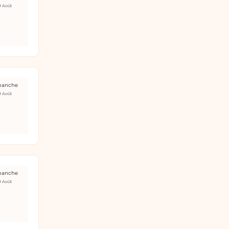
9 Août
manche
9 Août
manche
9 Août