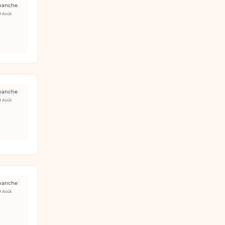
manche
9 Août
manche
9 Août
manche
9 Août