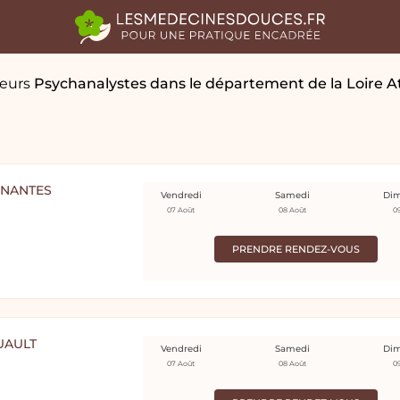
leurs
Psychanalystes
dans le département de la Loire A
 NANTES
Vendredi
Samedi
Di
07 Août
08 Août
0
PRENDRE RENDEZ-VOUS
UAULT
Vendredi
Samedi
Di
07 Août
08 Août
0