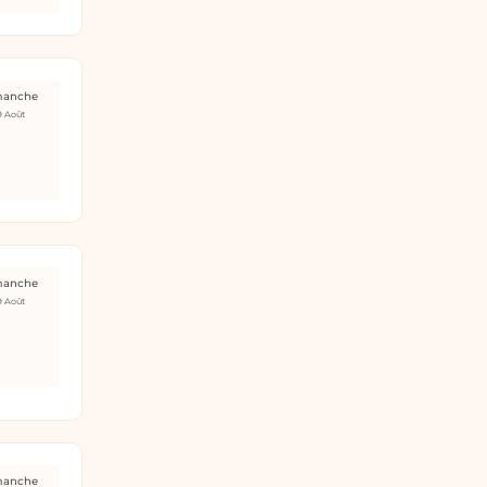
manche
9 Août
manche
9 Août
manche