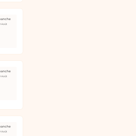
manche
9 Août
manche
9 Août
manche
9 Août