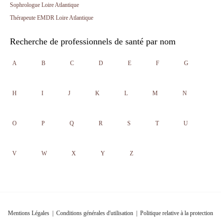
Sophrologue Loire Atlantique
Thérapeute EMDR Loire Atlantique
Recherche de professionnels de santé par nom
A
B
C
D
E
F
G
H
I
J
K
L
M
N
O
P
Q
R
S
T
U
V
W
X
Y
Z
Mentions Légales
|
Conditions générales d'utilisation
|
Politique relative à la protection