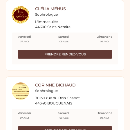
CLÉLIA MÉHUS
Sophrologue
L'Immaculée
44600 Saint-Nazaire
Vendredi
Samedi
Dimanche
07 Août
08 Août
09 Août
PRENDRE RENDEZ-VOUS
CORINNE BICHAUD
Sophrologue
30 bis rue du Bois Chabot
44340 BOUGUENAIS
Vendredi
Samedi
Dimanche
07 Août
08 Août
09 Août