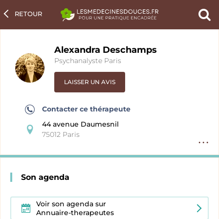
RETOUR
Ch
un
pra
Alexandra Deschamps
Psychanalyste Paris
LAISSER UN AVIS
Contacter ce thérapeute
44 avenue Daumesnil
75012 Paris
Option
fiche
pratici
Son agenda
Voir son agenda sur
Annuaire-therapeutes