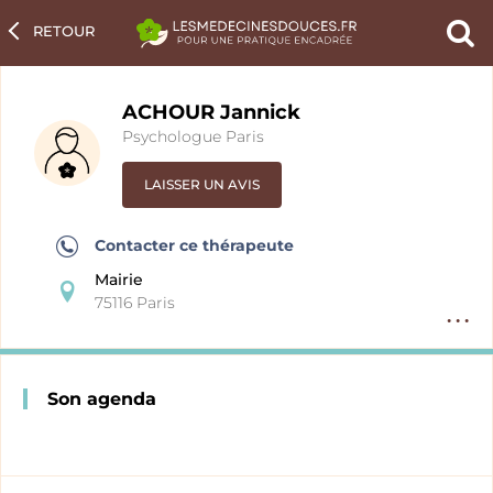
RETOUR
Ch
un
pra
ACHOUR Jannick
Psychologue Paris
LAISSER UN AVIS
Contacter ce thérapeute
Mairie
75116 Paris
Option
fiche
pratici
Son agenda