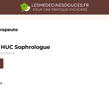
rapeute
 HUC Sophrologue
nonterral
te
Voir