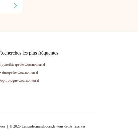
Recherches les plus fréquentes
Hypnothérapeute Cournonterral
Naturopathe Cournonterral
Sophrologue Cournonterral
kies
| © 2026 Lesmedecinesdouces.fr, tous droits réservés.