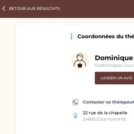
RETOUR
AUX RÉSULTATS
Coordonnées du thé
Dominique
Sophrologue Cour
LAISSER UN AVIS
Contacter ce thérapeu
22 rue de la chapelle
34660 Cournonterral