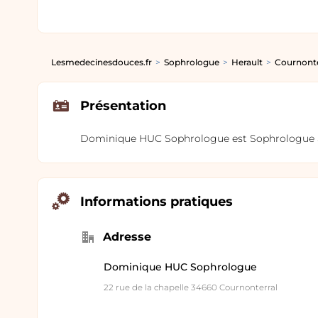
Lesmedecinesdouces.fr
Sophrologue
Herault
Cournonte
Présentation
Dominique HUC Sophrologue est Sophrologue au
Informations pratiques
Adresse
Dominique HUC Sophrologue
22 rue de la chapelle 34660 Cournonterral