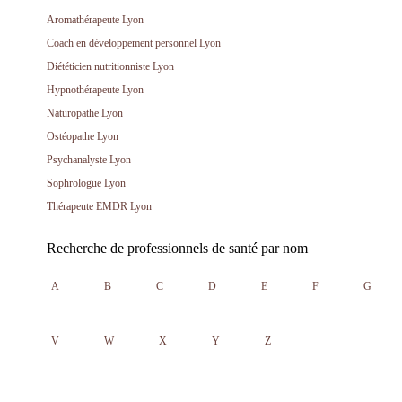
Aromathérapeute Lyon
Coach en développement personnel Lyon
Diététicien nutritionniste Lyon
Hypnothérapeute Lyon
Naturopathe Lyon
Ostéopathe Lyon
Psychanalyste Lyon
Sophrologue Lyon
Thérapeute EMDR Lyon
Recherche de professionnels de santé par nom
A
B
C
D
E
F
G
V
W
X
Y
Z