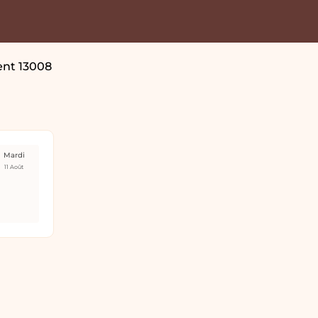
ent 13008
Mardi
11 Août