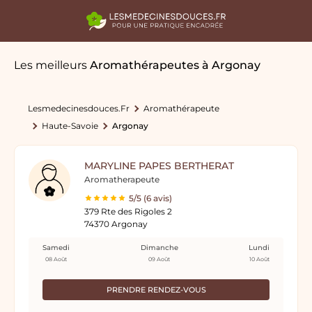
Les meilleurs
Aromathérapeutes
à Argonay
Lesmedecinesdouces.fr
Aromathérapeute
Haute-Savoie
Argonay
MARYLINE PAPES BERTHERAT
Aromatherapeute
5/5 (6 avis)
379 Rte des Rigoles 2
74370 Argonay
Samedi
Dimanche
Lundi
08 Août
09 Août
10 Août
PRENDRE RENDEZ-VOUS