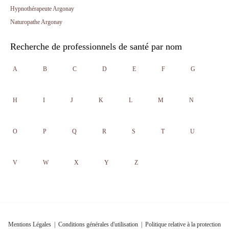
Hypnothérapeute Argonay
Naturopathe Argonay
Recherche de professionnels de santé par nom
A
B
C
D
E
F
G
H
I
J
K
L
M
N
O
P
Q
R
S
T
U
V
W
X
Y
Z
Mentions Légales
|
Conditions générales d'utilisation
|
Politique relative à la protection