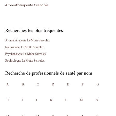
Aromathérapeute Grenoble
Recherches les plus fréquentes
Aromathérapeute La Motte Servolex
Naturopathe La Motte Servolex
Psychanalyste La Motte Servolex
Sophrologue La Motte Servolex
Recherche de professionnels de santé par nom
A
B
C
D
E
F
G
H
I
J
K
L
M
N