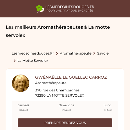
Les meilleurs
Aromathérapeutes
à La motte
servolex
Lesmedecinesdouces.fr
Aromathérapeute
Savoie
La Motte Servolex
GWÉNAËLLE LE GUELLEC CARROZ
Aromathérapeute
370 rue des Champagnes
73290 LA MOTTE SERVOLEX
Samedi
Dimanche
Lundi
08 Août
09 Août
10 Août
PRENDRE RENDEZ-VOUS