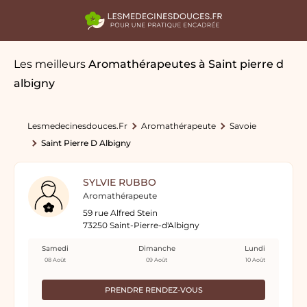
Les meilleurs
Aromathérapeutes
à Saint pierre d
albigny
Lesmedecinesdouces.fr
Aromathérapeute
Savoie
Saint Pierre D Albigny
SYLVIE RUBBO
Aromathérapeute
59 rue Alfred Stein
73250 Saint-Pierre-d'Albigny
Samedi
Dimanche
Lundi
08 Août
09 Août
10 Août
PRENDRE RENDEZ-VOUS