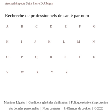
Aromathérapeute Saint Pierre D Albigny
Recherche de professionnels de santé par nom
A
B
C
D
E
F
G
H
I
J
K
L
M
N
O
P
Q
R
S
T
U
V
W
X
Y
Z
Mentions Légales
|
Conditions générales d'utilisation
|
Politique relative à la protection
des données personnelles
|
Nous contacter
|
Préférences de cookies
| © 2026