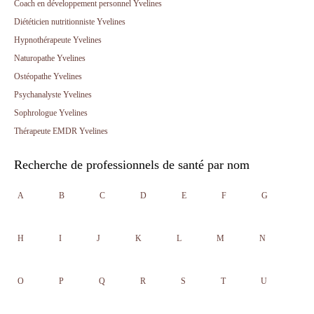
Coach en développement personnel Yvelines
Diététicien nutritionniste Yvelines
Hypnothérapeute Yvelines
Naturopathe Yvelines
Ostéopathe Yvelines
Psychanalyste Yvelines
Sophrologue Yvelines
Thérapeute EMDR Yvelines
Recherche de professionnels de santé par nom
A
B
C
D
E
F
G
H
I
J
K
L
M
N
O
P
Q
R
S
T
U