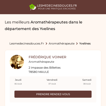
Les meilleurs
Aromathérapeutes
dans le
département des Yvelines
Lesmedecinesdouces.fr
Aromathérapeute
Yvelines
FRÉDÉRIQUE VOINIER
Aromathérapeute
2 impasse des Billettes
78580 MAULE
Jeudi
Vendredi
Samedi
06 Août
07 Août
08 Août
PRENDRE RENDEZ-VOUS