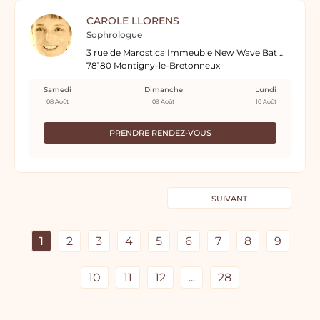
CAROLE LLORENS
Sophrologue
3 rue de Marostica Immeuble New Wave Bat A - Dyscover 4° étage
78180 Montigny-le-Bretonneux
Samedi
Dimanche
Lundi
08 Août
09 Août
10 Août
PRENDRE RENDEZ-VOUS
SUIVANT
1
2
3
4
5
6
7
8
9
10
11
12
...
28