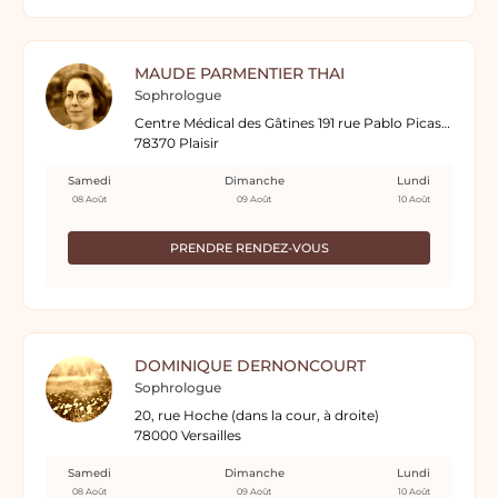
MAUDE PARMENTIER THAI
Sophrologue
Centre Médical des Gâtines 191 rue Pablo Picasso
78370 Plaisir
Samedi
Dimanche
Lundi
08 Août
09 Août
10 Août
PRENDRE RENDEZ-VOUS
DOMINIQUE DERNONCOURT
Sophrologue
20, rue Hoche (dans la cour, à droite)
78000 Versailles
Samedi
Dimanche
Lundi
08 Août
09 Août
10 Août