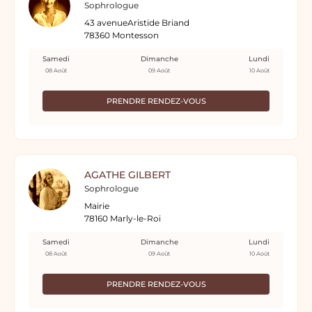
Sophrologue
43 avenueAristide Briand
78360 Montesson
Samedi
Dimanche
Lundi
08 Août
09 Août
10 Août
PRENDRE RENDEZ-VOUS
AGATHE GILBERT
Sophrologue
Mairie
78160 Marly-le-Roi
Samedi
Dimanche
Lundi
08 Août
09 Août
10 Août
PRENDRE RENDEZ-VOUS