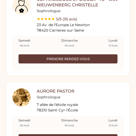
NIEUWENBERG CHRISTELLE
Sophrologue
5/5 (35 avis)
23 Av. de l'Europe Le Newton
78420 Carrieres-sur-Seine
Samedi
Dimanche
Lundi
08 Août
09 Août
10 Août
PRENDRE RENDEZ-VOUS
AURORE PASTOR
Sophrologue
7 allée de l'étoile royale
78210 Saint-Cyr-l'École
Samedi
Dimanche
Lundi
08 Août
09 Août
10 Août