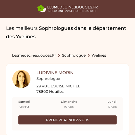
Les meilleurs
Sophrologues
dans le département
des Yvelines
Lesmedecinesdouces.fr
Sophrologue
Yvelines
LUDIVINE MORIN
Sophrologue
29 RUE LOUISE MICHEL
78800 Houilles
Samedi
Dimanche
Lundi
08 Août
09 Août
10 Août
PRENDRE RENDEZ-VOUS