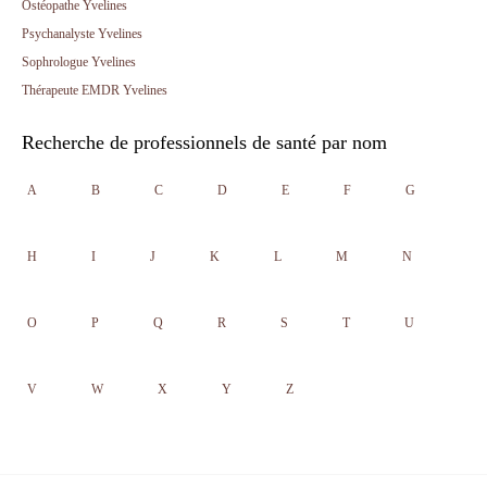
Ostéopathe Yvelines
Psychanalyste Yvelines
Sophrologue Yvelines
Thérapeute EMDR Yvelines
Recherche de professionnels de santé par nom
A
B
C
D
E
F
G
H
I
J
K
L
M
N
O
P
Q
R
S
T
U
V
W
X
Y
Z