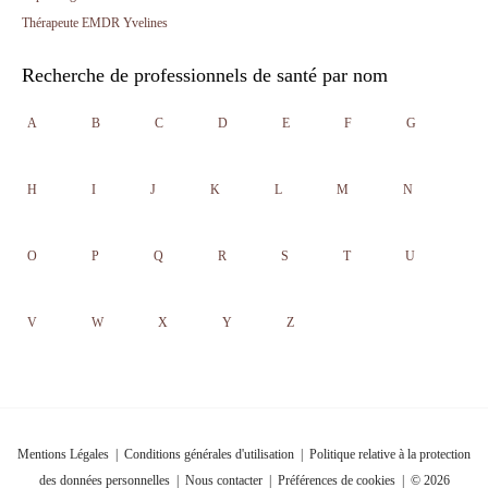
Thérapeute EMDR Yvelines
Recherche de professionnels de santé par nom
A
B
C
D
E
F
G
H
I
J
K
L
M
N
O
P
Q
R
S
T
U
V
W
X
Y
Z
Mentions Légales
|
Conditions générales d'utilisation
|
Politique relative à la protection
des données personnelles
|
Nous contacter
|
Préférences de cookies
| © 2026