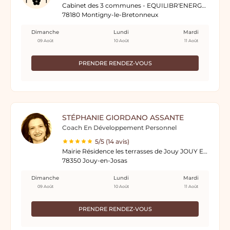
Cabinet des 3 communes - EQUILIBR'ENERGY 5 rue du Col de Dyane
78180 Montigny-le-Bretonneux
Dimanche
Lundi
Mardi
09 Août
10 Août
11 Août
PRENDRE RENDEZ-VOUS
STÉPHANIE GIORDANO ASSANTE
Coach En Développement Personnel
5/5 (14 avis)
Mairie Résidence les terrasses de Jouy JOUY EN JOSAS
78350 Jouy-en-Josas
Dimanche
Lundi
Mardi
09 Août
10 Août
11 Août
PRENDRE RENDEZ-VOUS