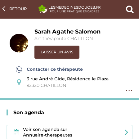
RETOUR
Ch
un
pra
Sarah Agathe Salomon
Art thérapeute CHATILLON
LAISSER UN AVIS
Contacter ce thérapeute
3 rue André Gide, Résidence le Plaza
92320 CHATILLON
Option
fiche
pratici
Son agenda
Voir son agenda sur
Annuaire-therapeutes