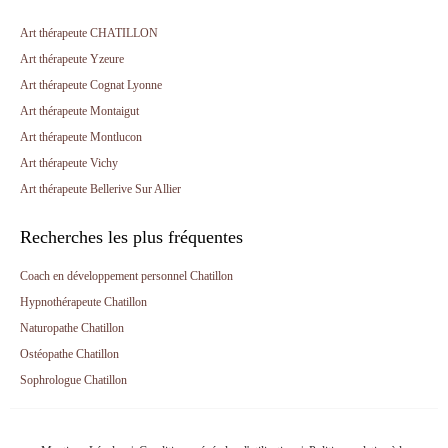
Art thérapeute CHATILLON
Art thérapeute Yzeure
Art thérapeute Cognat Lyonne
Art thérapeute Montaigut
Art thérapeute Montlucon
Art thérapeute Vichy
Art thérapeute Bellerive Sur Allier
Recherches les plus fréquentes
Coach en développement personnel Chatillon
Hypnothérapeute Chatillon
Naturopathe Chatillon
Ostéopathe Chatillon
Sophrologue Chatillon