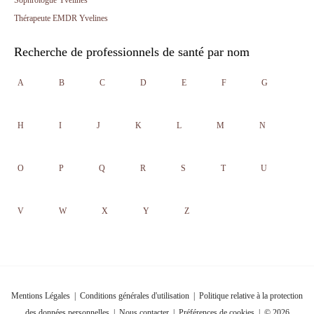
Sophrologue Yvelines
Thérapeute EMDR Yvelines
Recherche de professionnels de santé par nom
A
B
C
D
E
F
G
H
I
J
K
L
M
N
O
P
Q
R
S
T
U
V
W
X
Y
Z
Mentions Légales
|
Conditions générales d'utilisation
|
Politique relative à la protection
des données personnelles
|
Nous contacter
|
Préférences de cookies
| © 2026