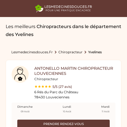
Les meilleurs
Chiropracteurs
dans le département
des Yvelines
Lesmedecinesdouces.fr
Chiropracteur
Yvelines
ANTONELLO MARTIN CHIROPRACTEUR
LOUVECIENNES
Chiropracteur
5/5 (27 avis)
6 Rés du Parc du Château
78430 Louveciennes
Dimanche
Lundi
Mardi
09 Août
10 Août
11 Août
PRENDRE RENDEZ-VOUS