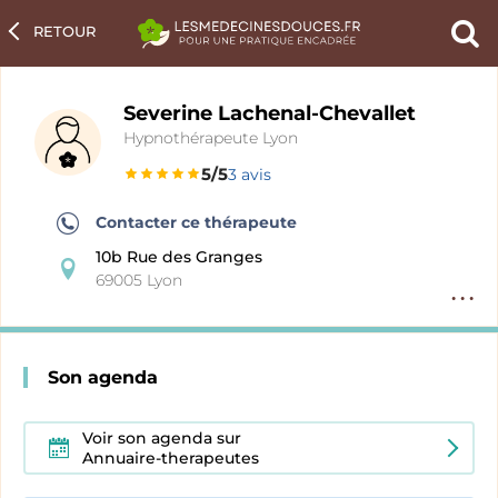
RETOUR
Ch
un
pra
Severine Lachenal-Chevallet
Hypnothérapeute Lyon
5/5
3 avis
Contacter ce thérapeute
10b Rue des Granges
69005 Lyon
Option
fiche
pratici
Son agenda
Voir son agenda sur
Annuaire-therapeutes