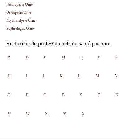
Naturopathe Orne
Ostéopathe Orne
Psychanalyste Orne
Sophrologue Orne
Recherche de professionnels de santé par nom
A
B
C
D
E
F
G
H
I
J
K
L
M
N
O
P
Q
R
S
T
U
V
W
X
Y
Z