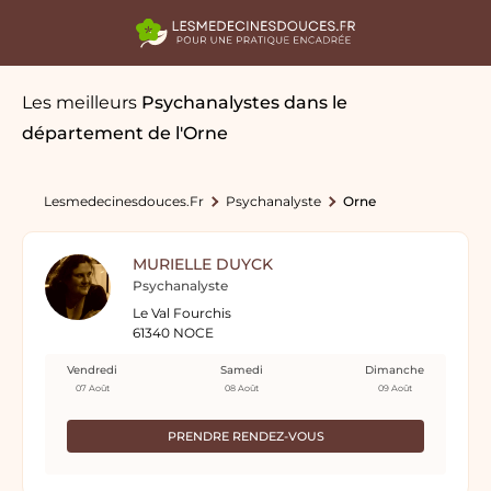
Les meilleurs
Psychanalystes
dans le
département de l'Orne
Lesmedecinesdouces.fr
Psychanalyste
Orne
MURIELLE DUYCK
Psychanalyste
Le Val Fourchis
61340 NOCE
Vendredi
Samedi
Dimanche
07 Août
08 Août
09 Août
PRENDRE RENDEZ-VOUS