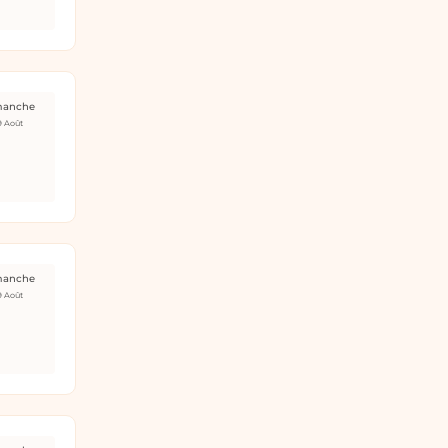
manche
9 Août
manche
9 Août