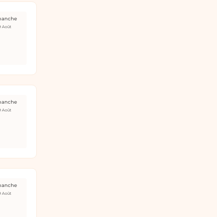
manche
9 Août
manche
9 Août
manche
9 Août