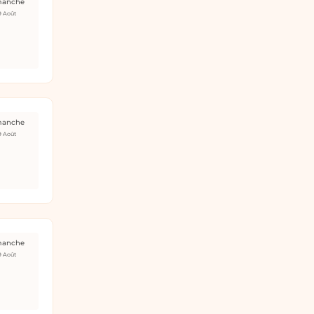
manche
9 Août
manche
9 Août
manche
9 Août