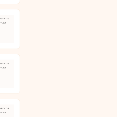
manche
9 Août
manche
9 Août
manche
9 Août