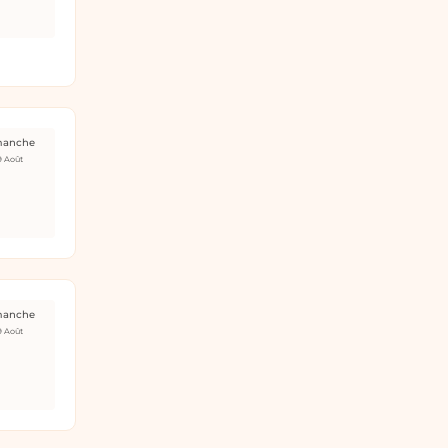
manche
9 Août
manche
9 Août