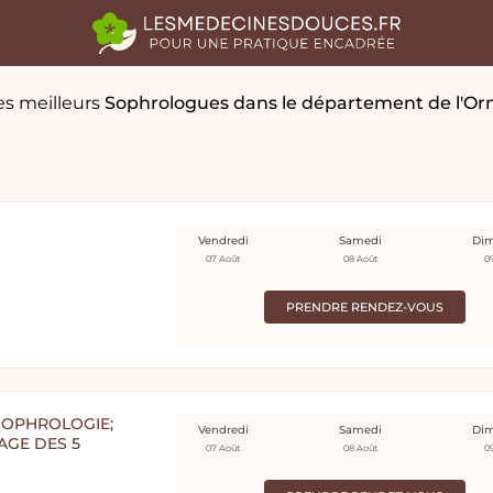
es meilleurs
Sophrologues
dans le département de l'Or
Vendredi
Samedi
Di
07 Août
08 Août
0
PRENDRE RENDEZ-VOUS
SOPHROLOGIE;
Vendredi
Samedi
Di
SAGE DES 5
07 Août
08 Août
0