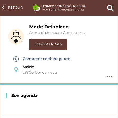
RETOUR
Ch
un
pra
Marie Delaplace
Aromathérapeute Concarneau
LAISSER UN AVIS
Contacter ce thérapeute
Mairie
29900 Concarneau
Option
fiche
pratici
Son agenda