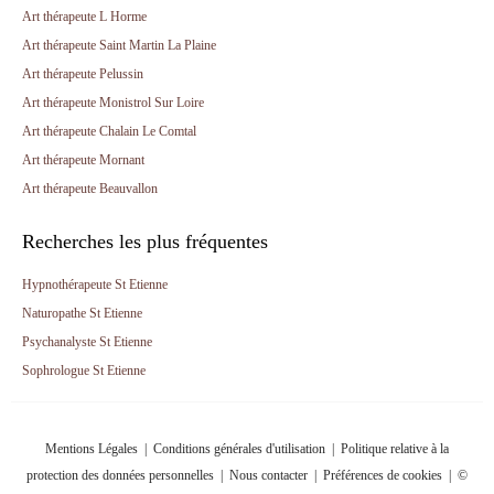
Art thérapeute L Horme
Art thérapeute Saint Martin La Plaine
Art thérapeute Pelussin
Art thérapeute Monistrol Sur Loire
Art thérapeute Chalain Le Comtal
Art thérapeute Mornant
Art thérapeute Beauvallon
Recherches les plus fréquentes
Hypnothérapeute St Etienne
Naturopathe St Etienne
Psychanalyste St Etienne
Sophrologue St Etienne
Mentions Légales
|
Conditions générales d'utilisation
|
Politique relative à la
protection des données personnelles
|
Nous contacter
|
Préférences de cookies
| ©