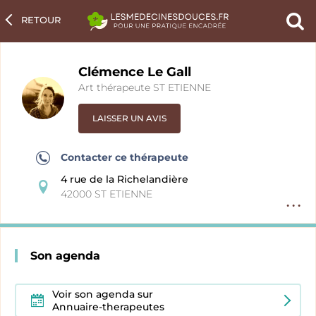
RETOUR
Ch
un
pra
Clémence Le Gall
Art thérapeute ST ETIENNE
LAISSER UN AVIS
Contacter ce thérapeute
4 rue de la Richelandière
42000 ST ETIENNE
Option
fiche
pratici
Son agenda
Voir son agenda sur
Annuaire-therapeutes