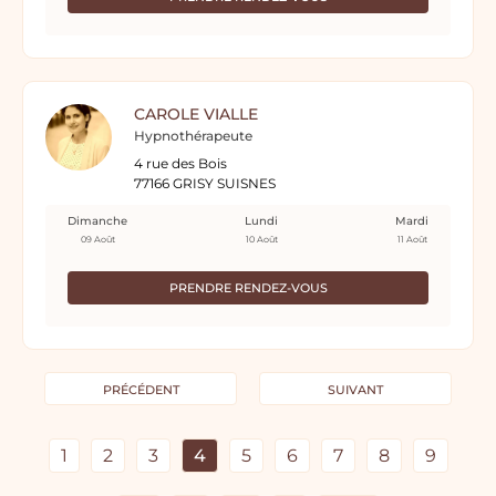
CAROLE VIALLE
Hypnothérapeute
4 rue des Bois
77166 GRISY SUISNES
Dimanche
Lundi
Mardi
09 Août
10 Août
11 Août
PRENDRE RENDEZ-VOUS
PRÉCÉDENT
SUIVANT
1
2
3
4
5
6
7
8
9