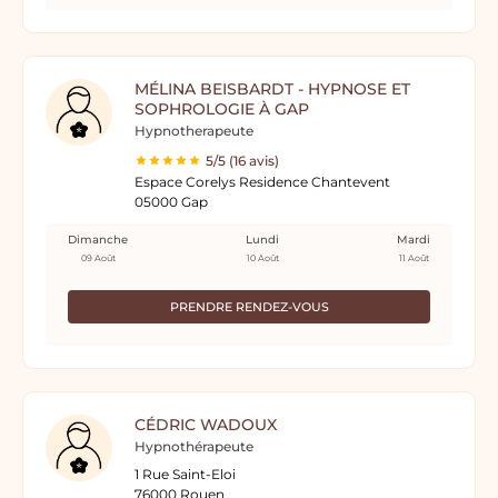
MÉLINA BEISBARDT - HYPNOSE ET
SOPHROLOGIE À GAP
Hypnotherapeute
5/5 (16 avis)
Espace Corelys Residence Chantevent
05000 Gap
Dimanche
Lundi
Mardi
09 Août
10 Août
11 Août
PRENDRE RENDEZ-VOUS
CÉDRIC WADOUX
Hypnothérapeute
1 Rue Saint-Eloi
76000 Rouen