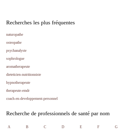
Recherches les plus fréquentes
naturopathe
osteopathe
psychanalyste
sophrologue
aromatherapeute
dieteticien-nutritionniste
hypnotherapeute
therapeute-emdr
coach-en-developpement-personnel
Recherche de professionnels de santé par nom
A
B
C
D
E
F
G